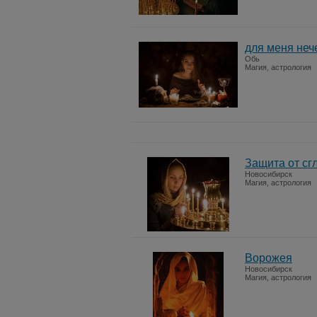
для меня неч
Обь
Магия, астрология
Защита от сг
Новосибирск
Магия, астрология
Ворожея
Новосибирск
Магия, астрология