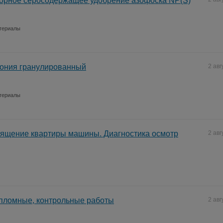
орное серосодержащее удобрение азофоска NP(S)
териалы
ония гранулированный
2 авг
териалы
вящение квартиры машины. Диагностика осмотр
2 авг
пломные, контрольные работы
2 авг