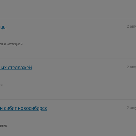
ицы
2 авг
ов и коттеджей
вых стеллажей
2 авг
ги
н сибит новосибирск
2 авг
артир