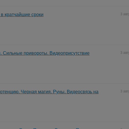
в кратчайшие сроки
3 авг
. Сильные привороты. Видеоприсутствие
3 авг
отенцию. Черная магия. Руны. Видеосвязь на
3 авг