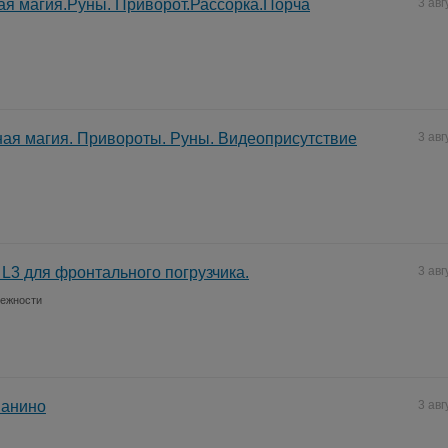
я магия.Руны. Приворот.Рассорка.Порча
3 авг
ая магия. Привороты. Руны. Видеоприсутствие
3 авг
 L3 для фронтального погрузчика.
3 авг
лежности
ианино
3 авг