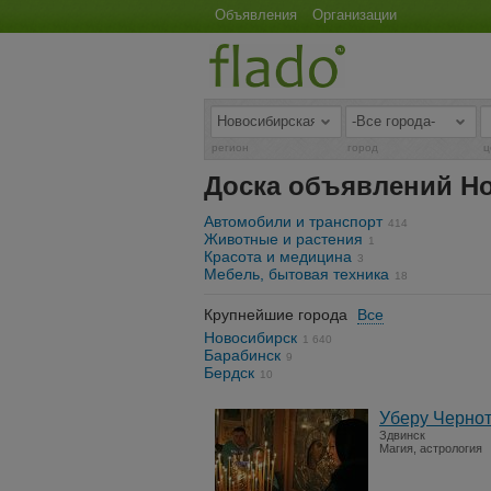
Объявления
Организации
регион
город
ц
Доска объявлений Н
Автомобили и транспорт
414
Животные и растения
1
Красота и медицина
3
Мебель, бытовая техника
18
Крупнейшие города
Все
Новосибирск
1 640
Барабинск
9
Бердск
10
Уберу Чернот
Здвинск
Магия, астрология