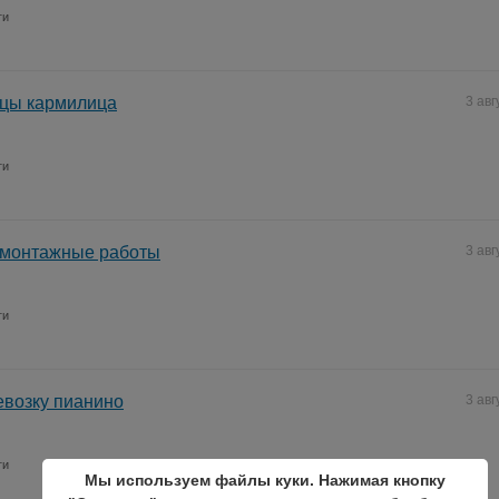
ги
ицы кармилица
3 авг
ги
монтажные работы
3 авг
ги
евозку пианино
3 авг
ги
Мы используем файлы куки. Нажимая кнопку