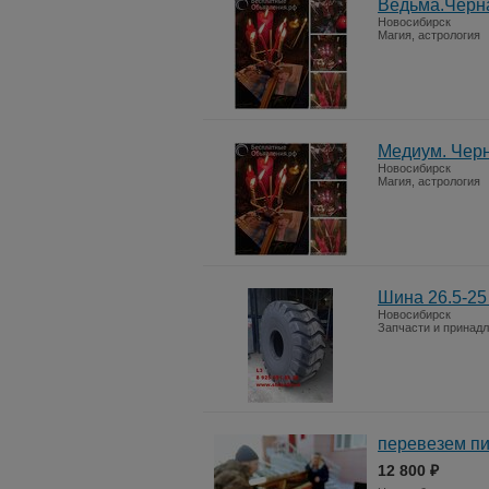
Ведьма.Черна
Новосибирск
Магия, астрология
Медиум. Черн
Новосибирск
Магия, астрология
Шина 26.5-25
Новосибирск
Запчасти и принад
перевезем п
12 800 ₽