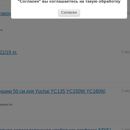
"Согласен" вы соглашаетесь на такую обработку
Согласен
гового оборудования
3 авг
ги
11/19 эт.
3 авг
аншею 50 см для Yuchai YC135 YC150W YC160W,
3 авг
лежности
2 авг