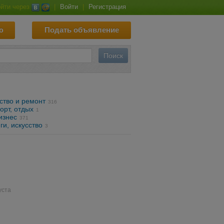
йти через
|
Войти
|
Регистрация
ю
Подать объявление
ство и ремонт
316
орт, отдых
1
изнес
371
ги, искусство
3
уста