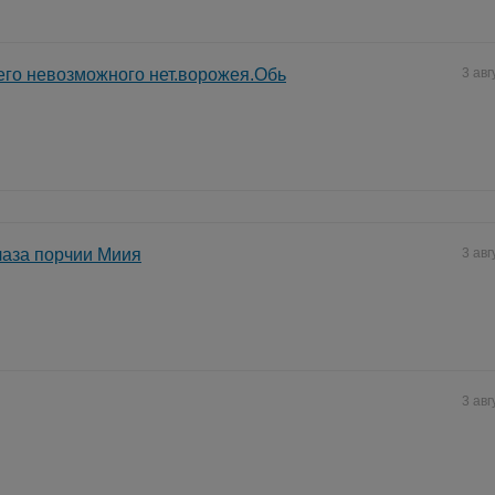
его невозможного нет.ворожея.Обь
3 авг
лаза порчии Миия
3 авг
3 авг