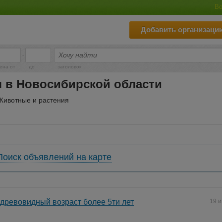
Во
Добавить организаци
-
ена от
до
заголовок
 в Новосибирской области
Животные и растения
Поиск объявлений на карте
древовидный возраст более 5ти лет
19 