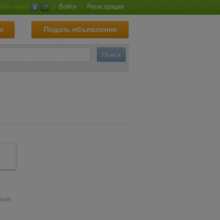
йти через
|
Войти
|
Регистрация
ю
Подать объявление
июля