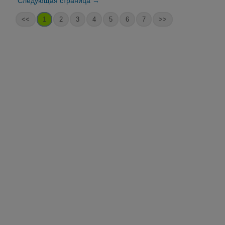
Следующая страница →
<<
1
2
3
4
5
6
7
>>