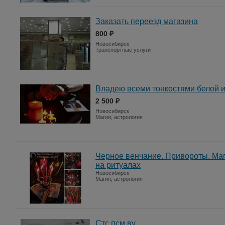
Заказать переезд магазина
800 ₽
Новосибирск
Транспортные услуги
Владею всеми тонкостями белой и
2 500 ₽
Новосибирск
Магия, астрология
Черное венчание. Привороты. Ма
на ритуалах
Новосибирск
Магия, астрология
Стс псм ву