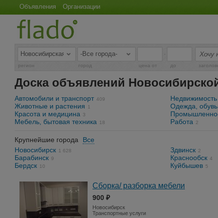
Объявления
Организации
-
регион
город
цена от
до
заголов
Доска объявлений Новосибирской
Автомобили и транспорт
Недвижимость
409
Животные и растения
Одежда, обувь
1
Красота и медицина
Промышленнос
3
Мебель, бытовая техника
Работа
18
2
Крупнейшие города
Все
Новосибирск
Здвинск
1 628
2
Барабинск
Краснообск
9
4
Бердск
Куйбышев
10
5
Сборка/ разборка мебели
900 ₽
Новосибирск
Транспортные услуги