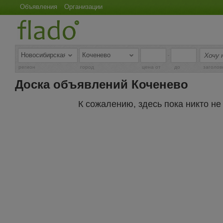
Объявления
Организации
-
регион
город
цена от
до
заголов
Доска объявлений Коченево
К сожалению, здесь пока никто н