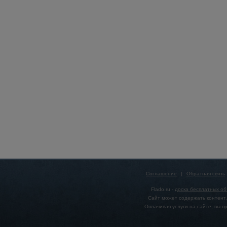
Соглашение
|
Обратная связь
Flado.ru -
доска бесплатных о
Сайт может содержать контент,
Оплачивая услуги на сайте, вы 