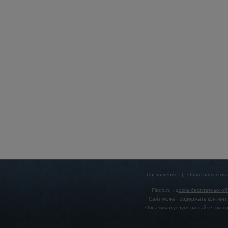
Соглашение
|
Обратная связь
Flado.ru -
доска бесплатных о
Сайт может содержать контент,
Оплачивая услуги на сайте, вы 