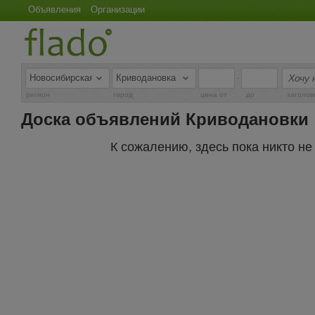
Объявления
Организации
-
регион
город
цена от
до
заголов
Доска объявлений Криводановки
К сожалению, здесь пока никто н