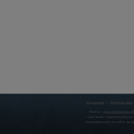
Соглашение
|
Обратная связь
Flado.ru -
доска бесплатных о
Сайт может содержать контент,
Оплачивая услуги на сайте, вы 