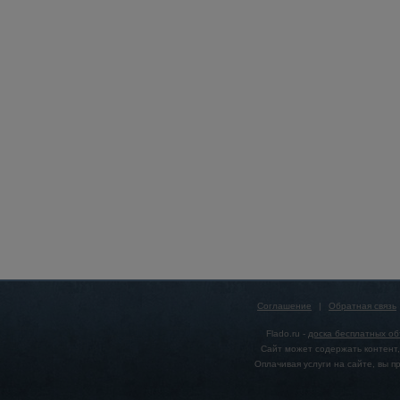
Соглашение
|
Обратная связь
Flado.ru -
доска бесплатных о
Сайт может содержать контент,
Оплачивая услуги на сайте, вы 