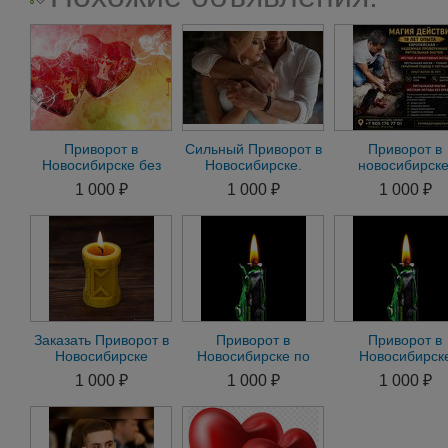
Приворот в
Сильный Приворот в
Приворот в
Новосибирске без
Новосибирске.
новосибирске
Греха и
Помощь Мага в
привязка, любо
1 000 ₽
1 000 ₽
1 000 ₽
Последствий.
Новосибирске
магия, реальн
Приворот Мужа/
помощь
Жены
Заказать Приворот в
Приворот в
Приворот в
Новосибирске
Новосибирске по
Новосибирск
онлайн магия
Фото на Мужчину.
Отворот Осту
1 000 ₽
1 000 ₽
1 000 ₽
гадание
Приворот на
Снять Порчу Гад
Женщину