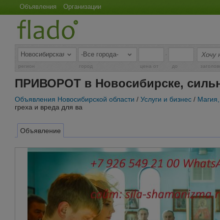
Объявления
Организации
-
регион
город
цена от
до
заголов
ПРИВОРОТ в Новосибирске, сильно
Объявления Новосибирской области
/
Услуги и бизнес
/
Магия,
греха и вреда для ва
Объявление