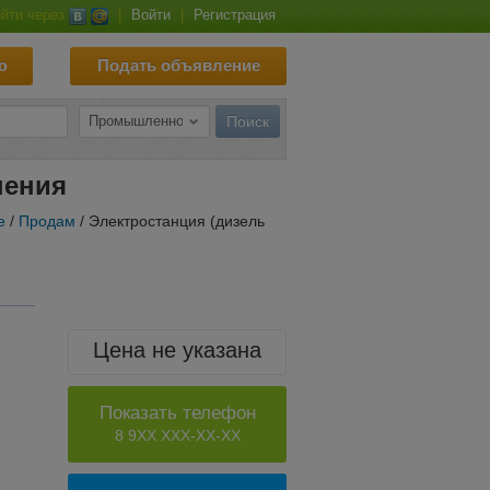
йти через
|
Войти
|
Регистрация
ю
Подать объявление
нения
е
/
Продам
/ Электростанция (дизель
Цена не указана
Показать телефон
8 9XX XXX-XX-XX