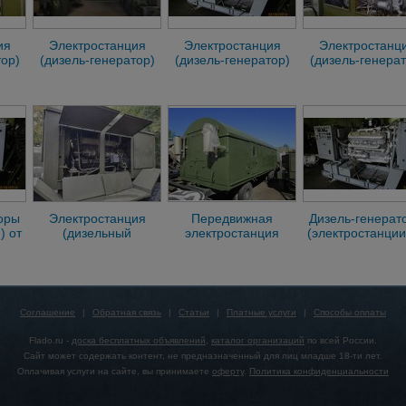
ия
Электростанция
Электростанция
Электростанц
тор)
(дизель-генератор)
(дизель-генератор)
(дизель-генерат
с
АД-30Т/400
АД-100Т/400 с
АД-30Т/400 
хранения
хранения
оры
Электростанция
Передвижная
Дизель-генерат
) от
(дизельный
электростанция
(электростанции
 с
генератор)
(дизель-генератор)
8 до 500 кВт, 
з
АД-60Т/400 с
ДГА-200Т/400 в кунге
хранения, бе
хранения
Соглашение
|
Обратная связь
|
Статьи
|
Платные услуги
|
Способы оплаты
Flado.ru -
доска бесплатных объявлений
,
каталог организаций
по всей России.
Сайт может содержать контент, не предназначенный для лиц младше 18-ти лет.
Оплачивая услуги на сайте, вы принимаете
оферту
.
Политика конфиденциальности