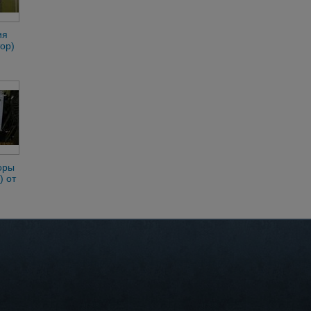
ия
ор)
с
оры
) от
с
з