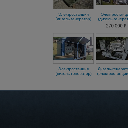
Электростанция
Электростанц
(дизель генератор)
(дизель-генера
АД-10-Т/230(400) с
АД-30Т/400 
270 000 ₽
хранения
хранения
Электростанция
Дизель-генерат
(дизель-генератор)
(электростанции
АД-20Т/400 с
10 до 500 кВт,
хранения
хранения, бе