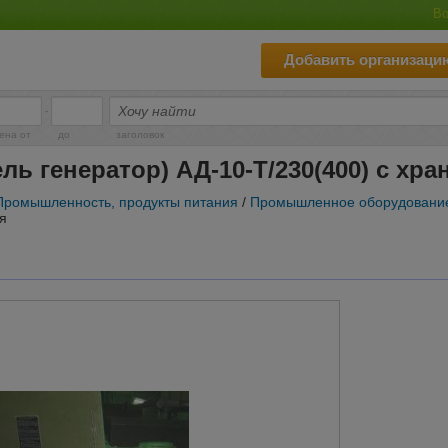
Во
Добавить организаци
-
ена от
до
заголовок
ль генератор) АД-10-Т/230(400) с хра
Промышленность, продукты питания
/
Промышленное оборудовани
я